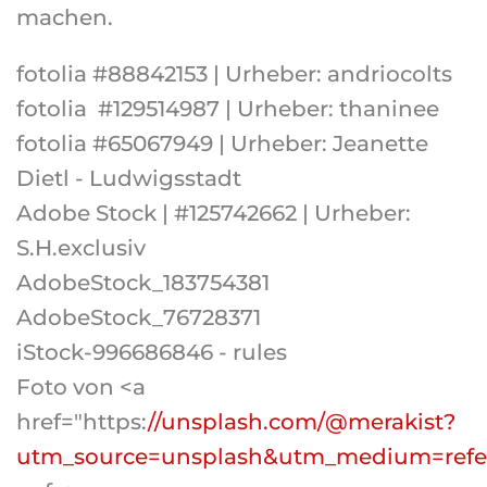
machen.
fotolia #88842153 | Urheber: andriocolts
fotolia #129514987 | Urheber: thaninee
fotolia #65067949 | Urheber: Jeanette
Dietl - Ludwigsstadt
Adobe Stock | #125742662 | Urheber:
S.H.exclusiv
AdobeStock_183754381
AdobeStock_76728371
iStock-996686846 - rules
Foto von <a
href="https:
//unsplash.com/@merakist?
utm_source=unsplash&utm_medium=refer